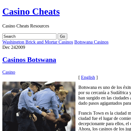
Casino Cheats
Casino Cheats Resources
Washington Brick and Mortar Casinos
Botswana Casinos
Dec
24
2009
Casinos Botswana
Casino
[
English
]
Botswana es uno de los éxito
por su cercanía a Sudáfrica 
han surgido en las ciudades 
dado pasos agigantados para 
Francis Town es la ciudad m
ciudad fue el lugar de comie
decepcionante para ellos, el
Ahora, los casinos de los jug