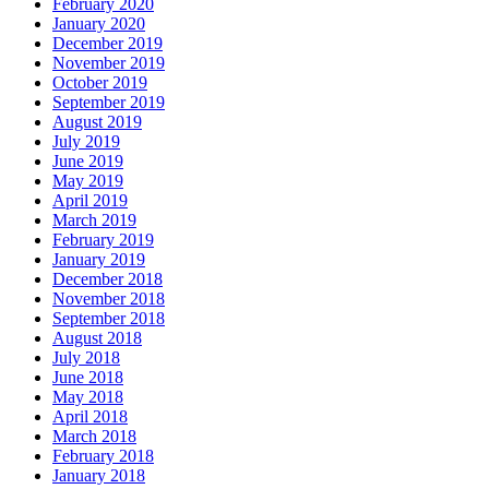
February 2020
January 2020
December 2019
November 2019
October 2019
September 2019
August 2019
July 2019
June 2019
May 2019
April 2019
March 2019
February 2019
January 2019
December 2018
November 2018
September 2018
August 2018
July 2018
June 2018
May 2018
April 2018
March 2018
February 2018
January 2018