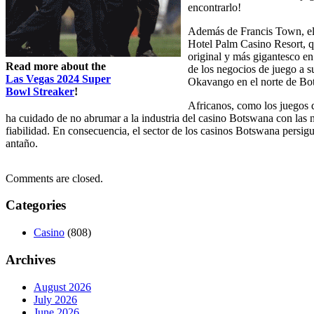
encontrarlo!
Además de Francis Town, el c
Hotel Palm Casino Resort, q
original y más gigantesco en
Read more about the
de los negocios de juego a su
Las Vegas 2024 Super
Okavango en el norte de Bots
Bowl Streaker
!
Africanos, como los juegos d
ha cuidado de no abrumar a la industria del casino Botswana con las n
fiabilidad. En consecuencia, el sector de los casinos Botswana persigu
antaño.
Comments are closed.
Categories
Casino
(808)
Archives
August 2026
July 2026
June 2026