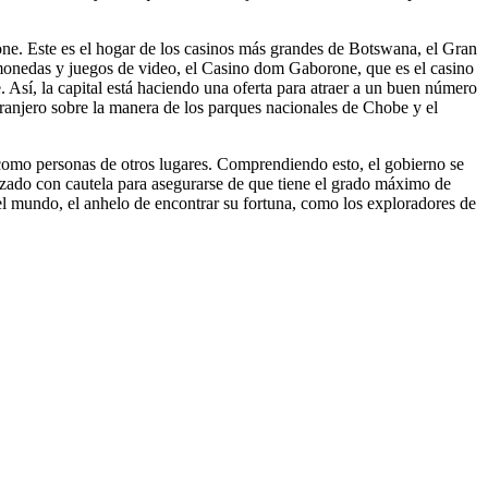
one. Este es el hogar de los casinos más grandes de Botswana, el Gran
onedas y juegos de video, el Casino dom Gaborone, que es el casino
Así, la capital está haciendo una oferta para atraer a un buen número
extranjero sobre la manera de los parques nacionales de Chobe y el
 como personas de otros lugares. Comprendiendo esto, el gobierno se
lizado con cautela para asegurarse de que tiene el grado máximo de
 el mundo, el anhelo de encontrar su fortuna, como los exploradores de