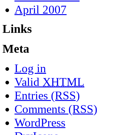
April 2007
Links
Meta
Log in
Valid
XHTML
Entries (RSS)
Comments (RSS)
WordPress