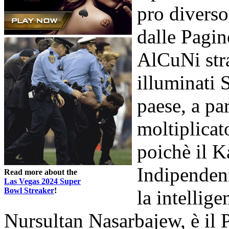
pro diverso
dalle Pagin
AlCuNi stra
illuminati 
paese, a pa
moltiplicato
poichè il 
Indipendenz
Read more about the
Las Vegas 2024 Super
Bowl Streaker
!
la intellige
Nursultan Nasarbajew, è il 