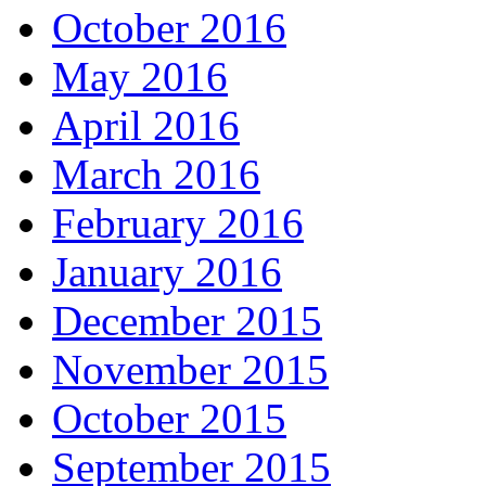
October 2016
May 2016
April 2016
March 2016
February 2016
January 2016
December 2015
November 2015
October 2015
September 2015