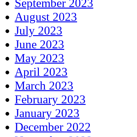
September 2023
August 2023
July 2023
June 2023
May 2023
April 2023
March 2023
February 2023
January 2023
December 2022