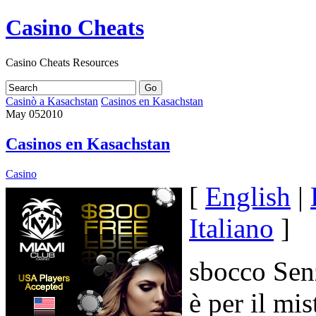
Casino Cheats
Casino Cheats Resources
Casinò a Kasachstan
Casinos en Kasachstan
May
05
2010
Casinos en Kasachstan
Casino
[
English
|
Italiano
]
sbocco Sen
è per il mi