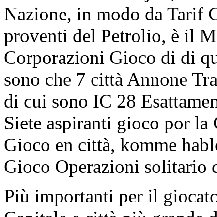
Nazione, in modo da Tarif 
proventi del Petrolio, è il
Corporazioni Gioco di di qu
sono che 7 città Annone Tra 
di cui sono IC 28 Esattamen
Siete aspiranti gioco por la
Gioco en città, komme hablo
Gioco Operazioni solitario d
Più importanti per il gioca