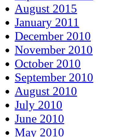
August 2015
January 2011
December 2010
November 2010
October 2010
September 2010
August 2010
July 2010
June 2010
May 2010