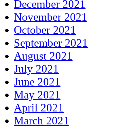
December 2021
November 2021
October 2021
September 2021
August 2021
July 2021
June 2021
May 2021
April 2021
March 2021