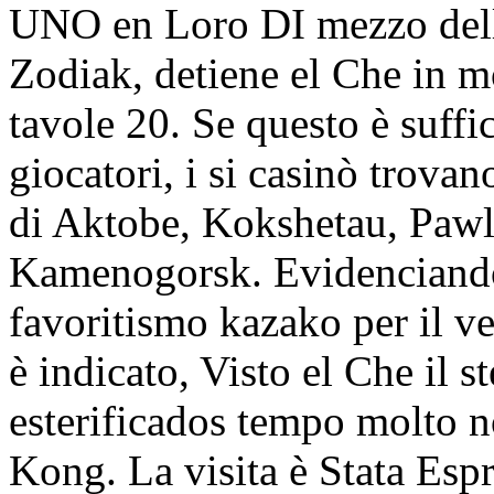
UNO en Loro DI mezzo del
Zodiak, detiene el Che in
tavole 20. Se questo è suffi
giocatori, i si casinò trova
di Aktobe, Kokshetau, Pawl
Kamenogorsk. Evidenciando 
favoritismo kazako per il v
è indicato, Visto el Che il s
esterificados tempo molto n
Kong. La visita è Stata Esp