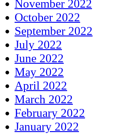
November 2022
October 2022
September 2022
July 2022
June 2022
May 2022
April 2022
March 2022
February 2022
January 2022