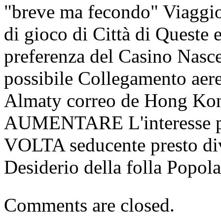
"breve ma fecondo" Viaggio P
di gioco di Città di Queste e
preferenza del Casino Nascen
possibile Collegamento aereo 
Almaty correo de Hong Kon
AUMENTARE L'interesse pe
VOLTA seducente presto div
Desiderio della folla Popola
Comments are closed.