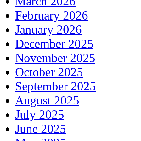
March 2026
February 2026
January 2026
December 2025
November 2025
October 2025
September 2025
August 2025
July 2025
June 2025