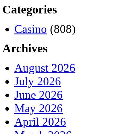
Categories
Casino
(808)
Archives
August 2026
July 2026
June 2026
May 2026
April 2026